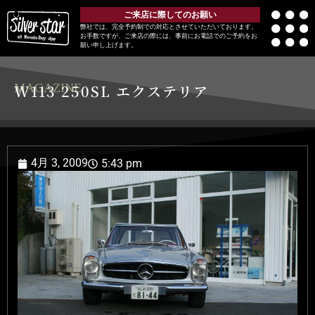
ご来店に際してのお願い
弊社では、完全予約制での対応とさせていただいております。
お手数ですが、ご来店の際には、事前にお電話でのご予約をお
願い申し上げます。
MAGAZINE
W113 250SL エクステリア
4月 3, 2009
5:43 pm