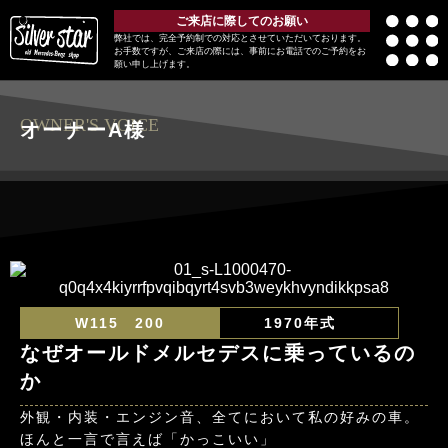
ご来店に際してのお願い
弊社では、完全予約制での対応とさせていただいております。
お手数ですが、ご来店の際には、事前にお電話でのご予約をお
願い申し上げます。
OWNER'S VOICE
オーナーA様
W115 200
1970年式
なぜオールドメルセデスに乗っているの
か
外観・内装・エンジン音、全てにおいて私の好みの車。
ほんと一言で言えば「かっこいい」