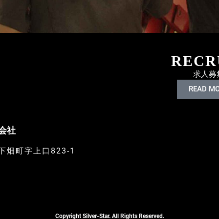
RECR
求人募
READ M
会社
畑町字上口823-1
Copyright Silver-Star. All Rights Reserved.