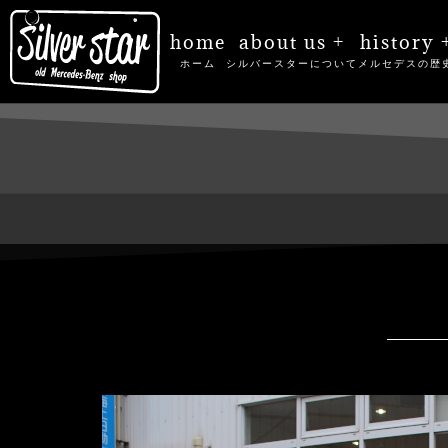
home
about us +
history 
ホーム
シルバースターについて
メルセデスの歴