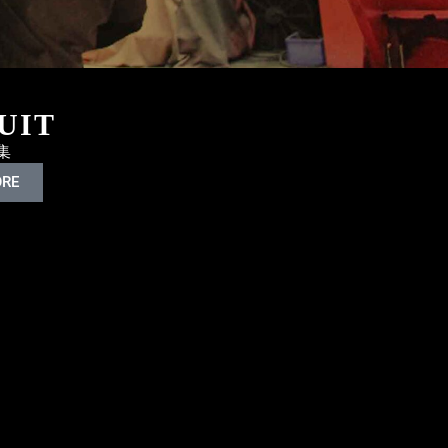
UIT
集
ORE