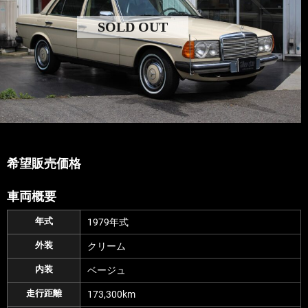
SOLD OUT
希望販売価格
車両概要
年式
1979年式
外装
クリーム
内装
ベージュ
走行距離
173,300km