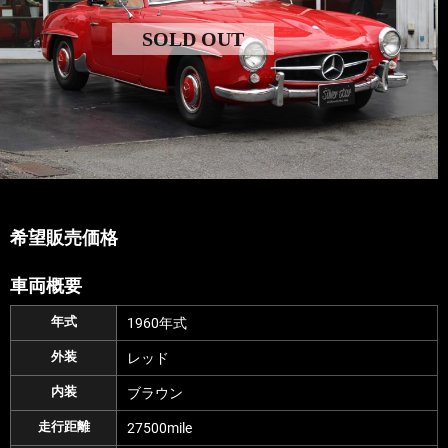
SOLD OUT
希望販売価格
車両概要
年式
1960年式
外装
レッド
内装
ブラウン
走行距離
27500mile