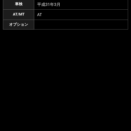
車検
平成31年3月
AT/MT
AT
オプション