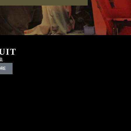
UIT
集
ORE