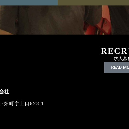
RECR
求人募
READ M
会社
畑町字上口823-1