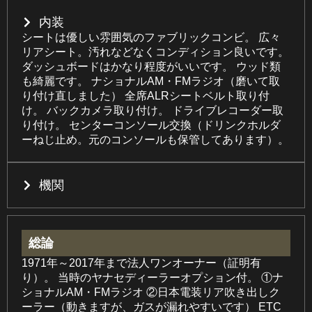
内装
シートは優しい雰囲気のファブリックコンビ。 広々
リアシート。汚れなどなくコンディション良いです。
ダッシュボードはかなり程度がいいです。 ウッド類
も綺麗です。 ナショナルAM・FMラジオ（磨いて取
り付け直しました） 全席ALRシートベルト取り付
け。 バックカメラ取り付け。 ドライブレコーダー取
り付け。 センターコンソール交換（ドリンクホルダ
ーねじ止め。元のコンソールも保管してあります）。
機関
総論
1971年～2017年まで法人ワンオーナー（証明有
り）。 当時のヤナセディーラーオプション付。 ①ナ
ショナルAM・FMラジオ ②日本電装リア吹き出しク
ーラー（動きますが、ガスが漏れやすいです） ETC