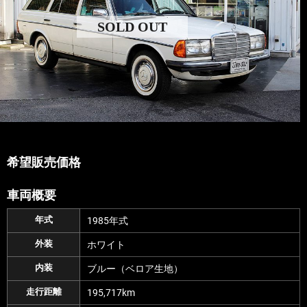
SOLD OUT
希望販売価格
車両概要
年式
1985年式
外装
ホワイト
内装
ブルー（ベロア生地）
走行距離
195,717km