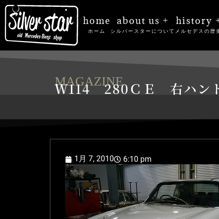
home
about us +
history 
ホーム
シルバースターについて
メルセデスの歴
MAGAZINE
Ｗ114 280ＣＥ 右ハ
1月 7, 2010
6:10 pm