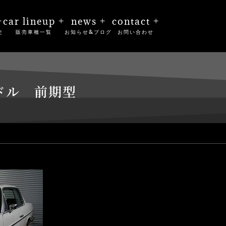
+
car lineup +
news +
contact +
史
販売車種一覧
お知らせ&ブログ
お問い合わせ
ンドル 前期型