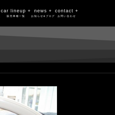
car lineup +
news +
contact +
史
販売車種一覧
お知らせ&ブログ
お問い合わせ