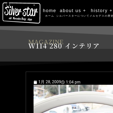
home
about us +
history +
ホーム
シルバースターについて
メルセデスの歴
MAGAZINE
W114 280 インテリア
1月 28, 2009
1:04 pm