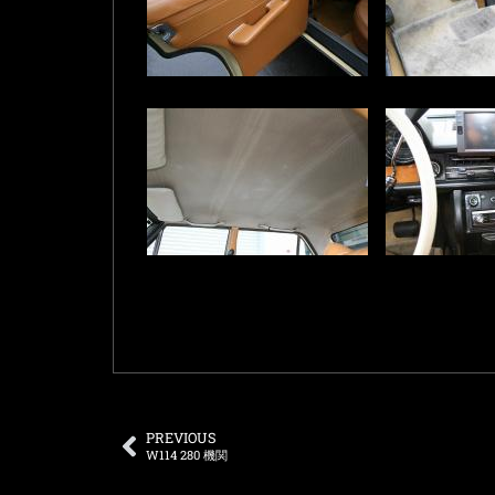
PREVIOUS
W114 280 機関