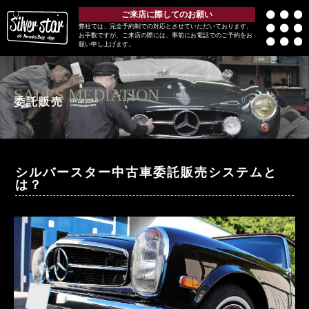
ご来店に際してのお願い
弊社では、完全予約制での対応とさせていただいております。
お手数ですが、ご来店の際には、事前にお電話でのご予約をお
願い申し上げます。
SALES MEDIATION
委託販売
シルバースター中古車委託販売システムと
は？